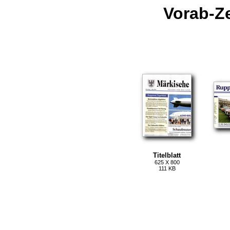
Vorab-Z
Titelblatt
625 X 800
111 KB